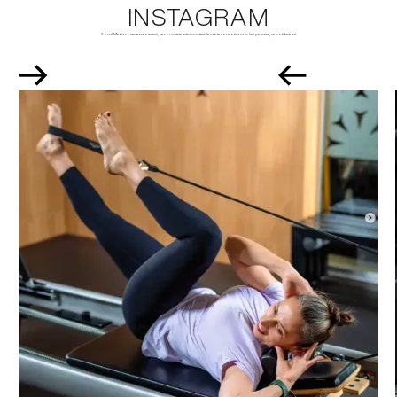
INSTAGRAM
Social Media conecteaza oamenii, iar noi suntem activi cu materiale care te vor motiva sa nu lasi pe maine, ce poti face azi.